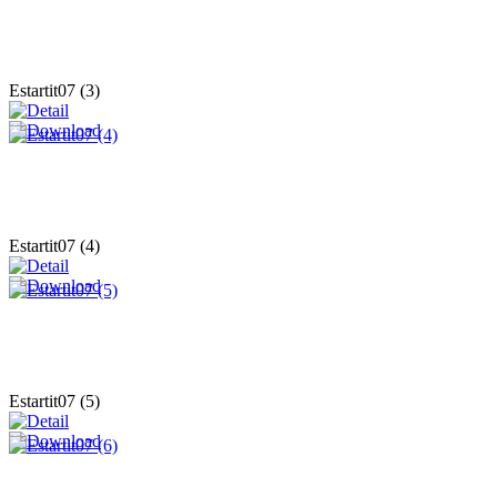
Estartit07 (3)
Estartit07 (4)
Estartit07 (5)