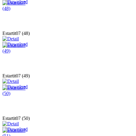
Estartit07 (48)
Estartit07 (49)
Estartit07 (50)