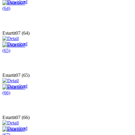
Estartit07 (64)
Estartit07 (65)
Estartit07 (66)