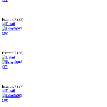
Estartit07 (35)
Estartit07 (36)
Estartit07 (37)