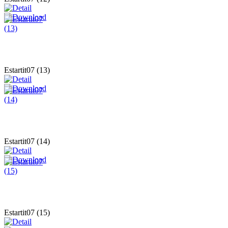
Estartit07 (13)
Estartit07 (14)
Estartit07 (15)