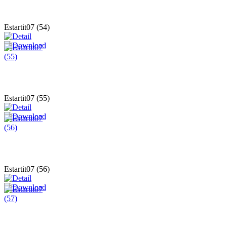
Estartit07 (54)
Estartit07 (55)
Estartit07 (56)