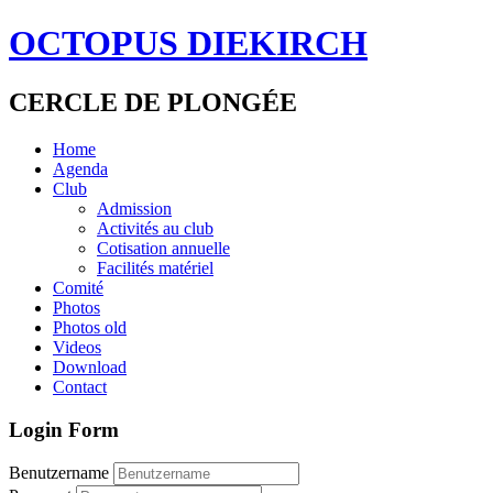
OCTOPUS DIEKIRCH
CERCLE DE PLONGÉE
Home
Agenda
Club
Admission
Activités au club
Cotisation annuelle
Facilités matériel
Comité
Photos
Photos old
Videos
Download
Contact
Login Form
Benutzername