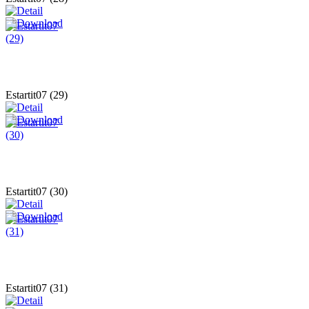
Estartit07 (29)
Estartit07 (30)
Estartit07 (31)