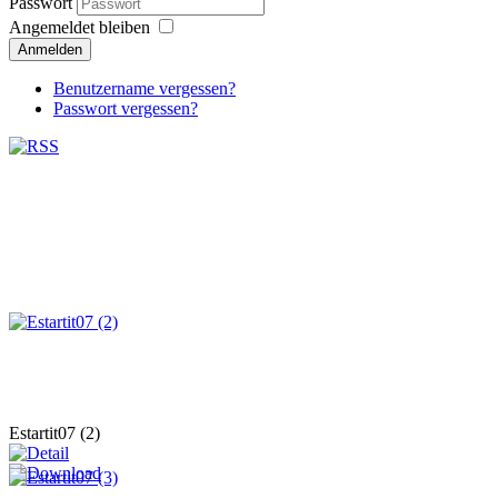
Passwort
Angemeldet bleiben
Anmelden
Benutzername vergessen?
Passwort vergessen?
Estartit07 (2)