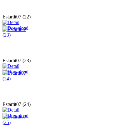
Estartit07 (22)
Estartit07 (23)
Estartit07 (24)