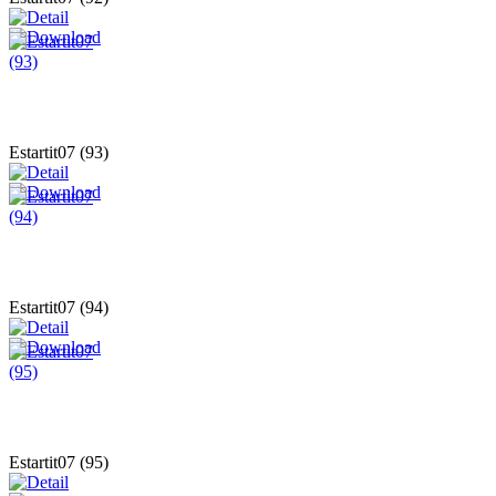
Estartit07 (93)
Estartit07 (94)
Estartit07 (95)