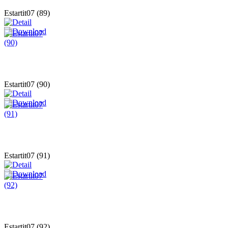
Estartit07 (89)
Estartit07 (90)
Estartit07 (91)
Estartit07 (92)