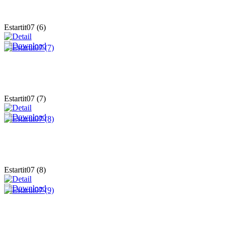
Estartit07 (6)
Estartit07 (7)
Estartit07 (8)