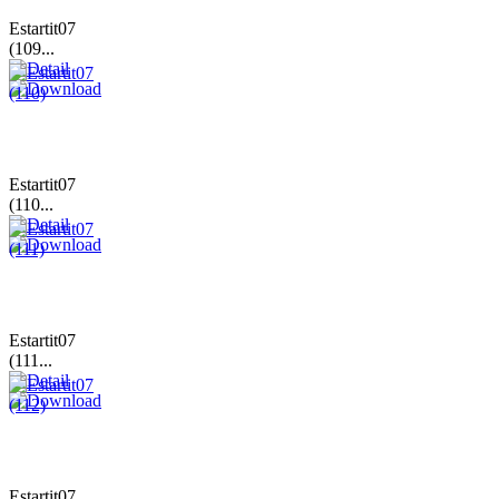
Estartit07
(109...
Estartit07
(110...
Estartit07
(111...
Estartit07