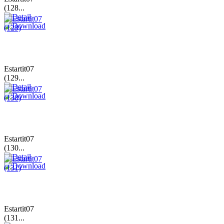
(128...
Estartit07
(129...
Estartit07
(130...
Estartit07
(131...