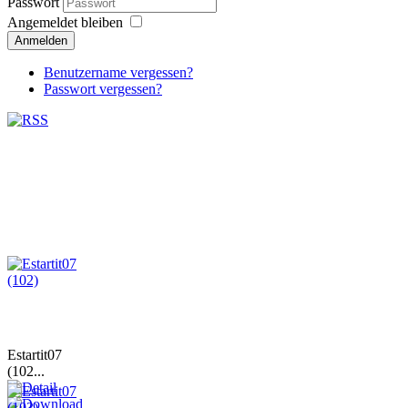
Passwort
Angemeldet bleiben
Anmelden
Benutzername vergessen?
Passwort vergessen?
Estartit07
(102...