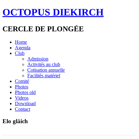
OCTOPUS DIEKIRCH
CERCLE DE PLONGÉE
Home
Agenda
Club
Admission
Activités au club
Cotisation annuelle
Facilités matériel
Comité
Photos
Photos old
Videos
Download
Contact
Elo gläich