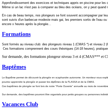
Approfondissement des exercices et techniques appris en piscine pour les d
Même si un lac n'est pas à comparer au bleu des océans, on y peut quand 
En cas de beau temps, nos plongeurs se font souvent accompagner par leur m
sont suivis d'un barbecue modeste mais gai, les premiers sortis de l'eau ou l
encore x heures après la plongée...
Formations
Sont formés au niveau club: des plongeurs niveau 1 (CMAS *) et niveau 2 
Ces formations comprennent des cours théoriques (14-18 heures), pratiques 
Sur demande, des formations plongeur niveau 3 et 4 (CMAS*** et C
Baptêmes
Le Baptême permet de découvrir la plongée en scaphandre autonome. Un moniteur vous explique 
pourrez apprendre la plongée et passer les diplômes de la FLASSA et de la CMAS.
Ces baptêmes de plongée se font lors de notre "Porte Ouverte" annuelle au mois de novembre à
Sur demande, des baptêmes pourront être organisés pour petits groupes ou personnes individue
Vacances Club