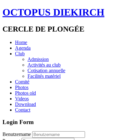
OCTOPUS DIEKIRCH
CERCLE DE PLONGÉE
Home
Agenda
Club
Admission
Activités au club
Cotisation annuelle
Facilités matériel
Comité
Photos
Photos old
Videos
Download
Contact
Login Form
Benutzername