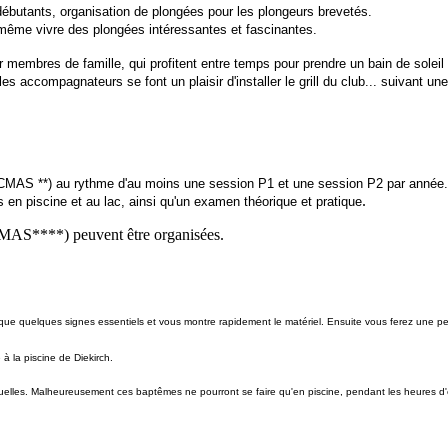
ébutants, organisation de plongées pour les plongeurs brevetés.
même vivre des plongées intéressantes et fascinantes.
embres de famille, qui profitent entre temps pour prendre un bain de soleil
es accompagnateurs se font un plaisir d'installer le grill du club... suivant 
(CMAS **) au rythme d'au moins une session P1 et une session P2 par année.
.
en piscine et au lac, ainsi qu'un examen théorique et pratique
MAS****) peuvent être organisées.
quelques signes essentiels et vous montre rapidement le matériel. Ensuite vous ferez une petite
 la piscine de Diekirch.
lles. Malheureusement ces baptêmes ne pourront se faire qu'en piscine, pendant les heures d'ent