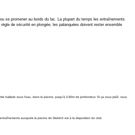
 ou se promener au bords du lac. La plupart du temps les entraînements
une règle de sécurité en plongée, les palanquées doivent rester ensemble
 ballade sous l'eau, dans la piscine, jusqu'à 3,80m de profondeur. Si ça vous plaît, vous
raînements auxquels la piscine de Diekirch est à la disposition du club.