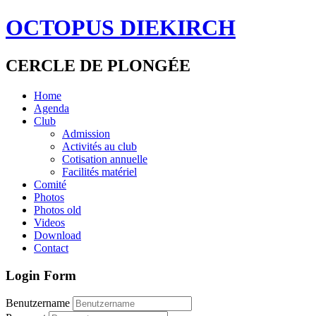
OCTOPUS DIEKIRCH
CERCLE DE PLONGÉE
Home
Agenda
Club
Admission
Activités au club
Cotisation annuelle
Facilités matériel
Comité
Photos
Photos old
Videos
Download
Contact
Login Form
Benutzername