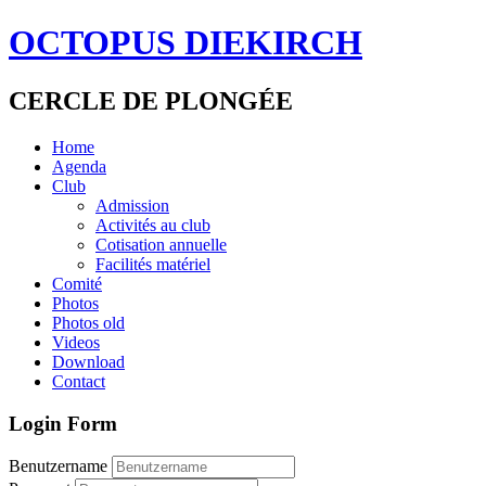
OCTOPUS DIEKIRCH
CERCLE DE PLONGÉE
Home
Agenda
Club
Admission
Activités au club
Cotisation annuelle
Facilités matériel
Comité
Photos
Photos old
Videos
Download
Contact
Login Form
Benutzername