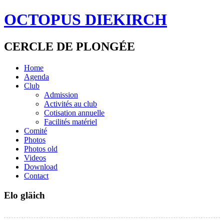
OCTOPUS DIEKIRCH
CERCLE DE PLONGÉE
Home
Agenda
Club
Admission
Activités au club
Cotisation annuelle
Facilités matériel
Comité
Photos
Photos old
Videos
Download
Contact
Elo gläich