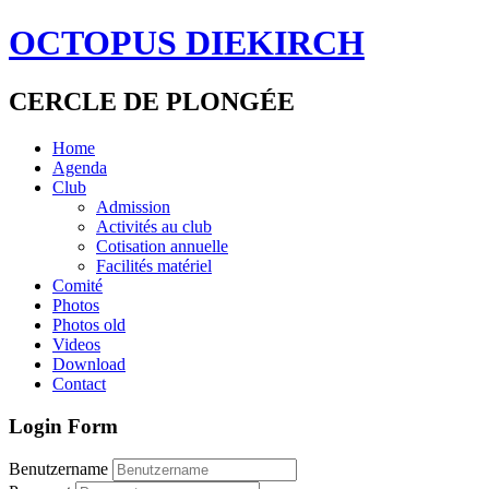
OCTOPUS DIEKIRCH
CERCLE DE PLONGÉE
Home
Agenda
Club
Admission
Activités au club
Cotisation annuelle
Facilités matériel
Comité
Photos
Photos old
Videos
Download
Contact
Login Form
Benutzername