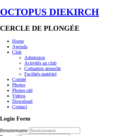
OCTOPUS DIEKIRCH
CERCLE DE PLONGÉE
Home
Agenda
Club
Admission
Activités au club
Cotisation annuelle
Facilités matériel
Comité
Photos
Photos old
Videos
Download
Contact
Login Form
Benutzername