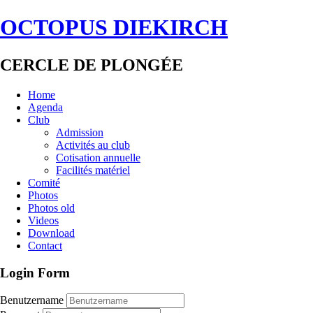
OCTOPUS DIEKIRCH
CERCLE DE PLONGÉE
Home
Agenda
Club
Admission
Activités au club
Cotisation annuelle
Facilités matériel
Comité
Photos
Photos old
Videos
Download
Contact
Login Form
Benutzername